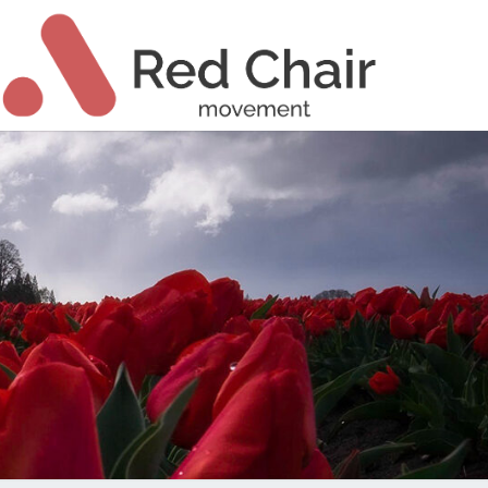
Ski
t
conten
ch High
T