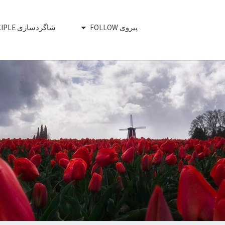
پیروی FOLLOW
شاگردسازی DISCIPLE
RED CHAIR
 Develop, Release, Support To Rea
Impact
MOVEMEN