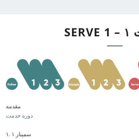
خدمت
SER
۱
–
SERVE
1
مقدمه
دوره خدمت
سمینار ۱ .۱